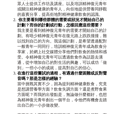
眾人士提供工作坊及講座。以及培訓精神復元青年
或關注精神健康的青年人，向佢地提供營養同靜觀
的嘉賓分享，提高佢地對精神健康飲食的認識。
⁠ 你主要看到哪些群體的需要或狀況才開始自己的
計劃？而你的計劃或行動，怎樣回應這些需要？
我主要是看到精神復元青年的需要才開始自己的計
劃。有唔少精神復元青年在復元路上跌跌撞撞，難
以找到自己的方向。我這個計劃，是希望透過配對
一般青年一同同行，培訓精神復元青年成為飲食分
享家，於網上社交媒體分享他們對飲食的熱情和感
受。令精神復元青年可以透過飲食作為話題去溝
通，從中增加自己的對生活的興趣，可以成功「做
到」一些小小的成就，提高對自己的信心。
⁠在進行這些嘗試的過程，有遇過什麼困難或反對聲
音嗎？那是怎樣的經驗？
當中挑戰其實不少，因為提到精神健康飲食，究竟
是想講營養學方面？飲食失調方面？還是煮野食果
方面呢？而我的出發點是，無論做什麼都好，也想
為精神復元青年創出一個平台，令他們有機會去踏
出自己的一小步做改變。