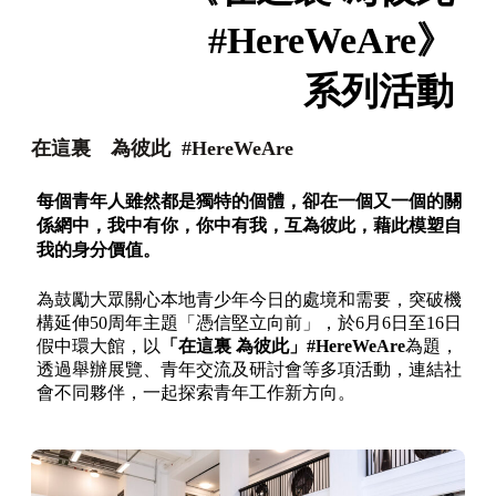
#HereWeAre》
系列活動
在這裏 為彼此 #HereWeAre
每個青年人雖然都是獨特的個體，卻在一個又一個的關
係網中，我中有你，你中有我，互為彼此，藉此模塑自
我的身分價值。
為鼓勵大眾關心本地青少年今日的處境和需要，突破機
構延伸50周年主題「憑信堅立向前」，於6月6日至16日
假中環大館，以
「在這裏 為彼此
」
#HereWeAre
為題，
透過舉辦展覽、青年交流及研討會等多項活動，連結社
會不同夥伴，一起探索青年工作新方向。