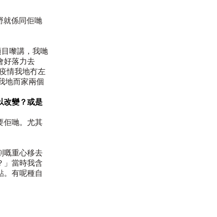
嘅嘢就係同佢哋
項目嚟講，我哋
會好落力去
年疫情我地冇左
我地而家兩個
以改變？或是
要佢哋。尤其
劃嘅重心移去
？」當時我含
點。有呢種自