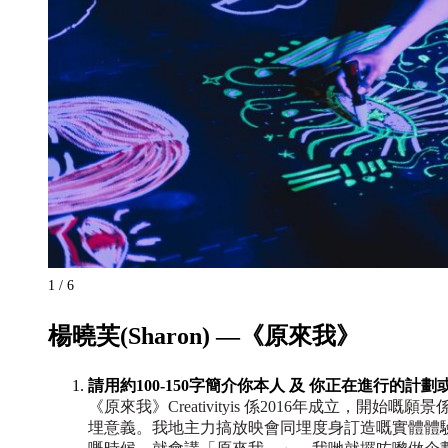
1 / 6
楊曉芙(Sharon) —《原來我》
⁠請用約100-150字簡介你本人 及 你正在進行的計
《原來我》Creativityis 係2016年成立
埋意義。我地主力搞放映會同埋度身訂造嘅實體體