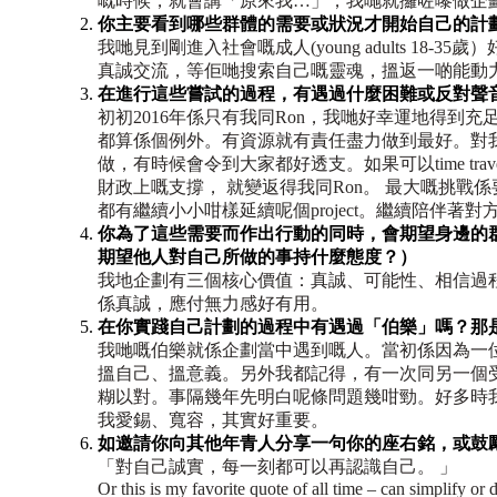
嘅時候，就會講「原來我…」，我哋就攞咗嚟做企
你主要看到哪些群體的需要或狀況才開始自己的計
我哋見到剛進入社會嘅成人(young adults 
真誠交流，等佢哋搜索自己嘅靈魂，搵返一啲能動
⁠在進行這些嘗試的過程，有遇過什麼困難或反對聲
初初2016年係只有我同Ron，我哋好幸運地得
都算係個例外。有資源就有責任盡力做到最好。對
做，有時候會令到大家都好透支。如果可以time tr
財政上嘅支撐， 就變返得我同Ron。 最大嘅挑
都有繼續小小咁樣延續呢個project。繼續陪伴著對
你為了這些需要而作出行動的同時，會期望身邊的
期望他人對自己所做的事持什麼態度？）
我地企劃有三個核心價值：真誠、可能性、相信過
係真誠，應付無力感好有用。
⁠在你實踐自己計劃的過程中有遇過「伯樂」嗎？那
我哋嘅伯樂就係企劃當中遇到嘅人。當初係因為一
搵自己、搵意義。另外我都記得，有一次同另一個
糊以對。事隔幾年先明白呢條問題幾咁勁。好多時
我愛錫、寬容，其實好重要。
如邀請你向其他年青人分享一句你的座右銘，或鼓
「對自己誠實，每一刻都可以再認識自己
。
」
Or this is my favorite quote of all time – can simplify or