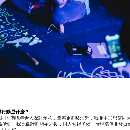
劃或行動是什麼？
，開始嘅願景係同香港嘅年青人探討創意，隨着企劃嘅演進，我哋更加想陪
驗活動。我哋係計劃開始之後，同人傾得多偈，發現當佢哋發掘